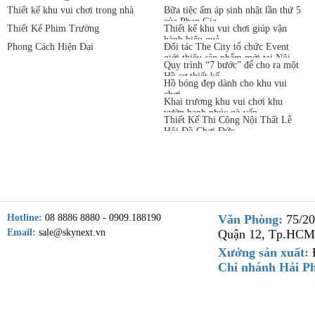
Thiết kế khu vui chơi trong nhà
Bữa tiệc ấm áp sinh nhật lần thứ 5
của Phan Gia
Thiết Kế Phim Trường
Thiết kế khu vui chơi giúp vận
hành hiệu quả
Phong Cách Hiện Đại
Đối tác The City tổ chức Event
giới thiệu sản phẩm mới tại Nội
Quy trình “7 bước” để cho ra một
thất Phan Gia
Hồ sơ thiết kế
Hồ bóng đẹp dành cho khu vui
chơi
Khai trương khu vui chơi khu
vườn hạnh phúc gò vấp
Thiết Kế Thi Công Nội Thất Lễ
Hội Đồ Chơi Đức
Hotline:
08 8886 8880 - 0909.188190
Văn Phòng:
75/20
Email:
sale@skynext.vn
Quận 12, Tp.HCM
Xưởng sản xuất:
Đ
Chi nhánh Hải P