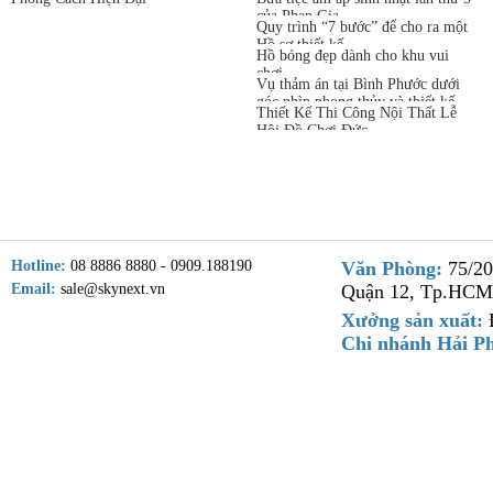
thất Phan Gia
của Phan Gia
Quy trình “7 bước” để cho ra một
Hồ sơ thiết kế
Hồ bóng đẹp dành cho khu vui
chơi
Vụ thảm án tại Bình Phước dưới
góc nhìn phong thủy và thiết kế
Thiết Kế Thi Công Nội Thất Lễ
Hội Đồ Chơi Đức
Hotline:
08 8886 8880 - 0909.188190
Văn Phòng:
75/20
Email:
sale@skynext.vn
Quận 12, Tp.HCM
Xưởng sản xuất:
Đ
Chi nhánh Hải P