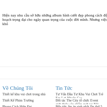
Hiện nay nhu cầu sở hữu những album hình cưới đẹp phong cách độc 
hoạch trọng đại cho ngày quan trọng của cuộc đời mình. Nhưng việc
khó
Về Chúng Tôi
Tin Tức
Thiết kế khu vui chơi trong nhà
Tư Vấn Đầu Tư Khu Vui Chơi Trẻ
Em Lợi Nhuận Cao
Thiết Kế Phim Trường
Đối tác The City tổ chức Event
giới thiệu sản phẩm mới tại Nội
Phong Cách Hiện Đại
Bữa tiệc ấm áp sinh nhật lần thứ 5