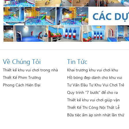
Về Chúng Tôi
Tin Tức
Thiết kế khu vui chơi trong nhà
Khai trương khu vui chơi khu
vườn hạnh phúc gò vấp
Thiết Kế Phim Trường
Hồ bóng đẹp dành cho khu vui
chơi
Phong Cách Hiện Đại
Tư Vấn Đầu Tư Khu Vui Chơi Trẻ
Em Lợi Nhuận Cao
Quy trình “7 bước” để cho ra
một Hồ sơ thiết kế
Thiết kế khu vui chơi giúp vận
hành hiệu quả
Thiết Kế Thi Công Nội Thất Lễ
Hội Đồ Chơi Đức
Bữa tiệc ấm áp sinh nhật lần thứ
5 của Phan Gia