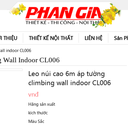
I THIỆU
THIẾT KẾ NỘI THẤT
LIÊN HỆ
Sản P
all indoor CL006
 Wall Indoor CL006
Leo núi cao 6m áp tường
climbing wall indoor CL006
vnđ
Hãng sản xuất
kích thước
Màu Sắc