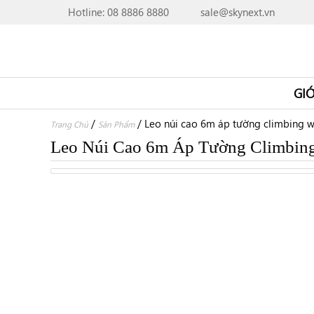
Hotline: 08 8886 8880
sale@skynext.vn
GIỚ
/
/
Leo núi cao 6m áp tường climbing w
Trang Chủ
Sản Phẩm
Leo Núi Cao 6m Áp Tường Climbing