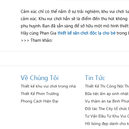
Cảm xúc chỉ có thể nằm ở sự trải nghiệm, khu vui chơi lư
cảm xúc. Khu vui chơi hẳn sẽ là điểm đến thu hút không
phụ huynh. Bạn đã sẳn sàng để sở hữu một mô hình thiết 
Hãy cùng Phan Gia
thiết kế sân chơi độc lạ cho bé
trong 
>>> Tham khảo:
Về Chúng Tôi
Tin Tức
Thiết kế khu vui chơi trong nhà
Thiết Kế Thi Công Nội Th
Hội Đồ Chơi Đức
Thiết Kế Phim Trường
Bữa tiệc ấm áp sinh nhật
5 của Phan Gia
Phong Cách Hiện Đại
Vụ thảm án tại Bình Phư
góc nhìn phong thủy và t
Đối tác The City tổ chức
giới thiệu sản phẩm mới 
Tư Vấn Đầu Tư Khu Vui C
thất Phan Gia
Em Lợi Nhuận Cao
Hồ bóng đẹp dành cho k
chơi