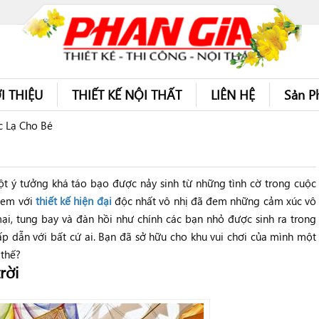
I THIỆU
THIẾT KẾ NỘI THẤT
LIÊN HỆ
Sản P
c Lạ Cho Bé
một ý tưởng khá táo bạo được nảy sinh từ những tình cờ trong cuộc
ẻ em với
thiết kế hiện đại
độc nhất vô nhị đã đem những cảm xúc vô
i, tung bay và đàn hồi như chính các bạn nhỏ được sinh ra trong
p dẫn với bất cứ ai. Bạn đã sở hữu cho khu vui chơi của mình một
 thế?
rời