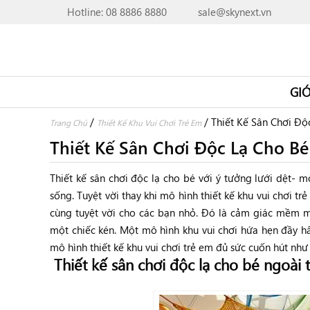
Hotline: 08 8886 8880
sale@skynext.vn
GIỚ
/
/
Thiết Kế Sân Chơi Độ
Trang Chủ
Thiết Kế Khu Vui Chơi Trẻ Em
Thiết Kế Sân Chơi Độc Lạ Cho Bé
Thiết kế sân chơi độc lạ cho bé với ý tưởng lưới dệt- 
sống. Tuyệt vời thay khi mô hình thiết kế khu vui chơi tr
cùng tuyệt vời cho các bạn nhỏ. Đó là cảm giác mềm mạ
một chiếc kén. Một mô hình khu vui chơi hứa hẹn đầy hấ
mô hình thiết kế khu vui chơi trẻ em đủ sức cuốn hút như
Thiết kế sân chơi độc lạ cho bé ngoài t