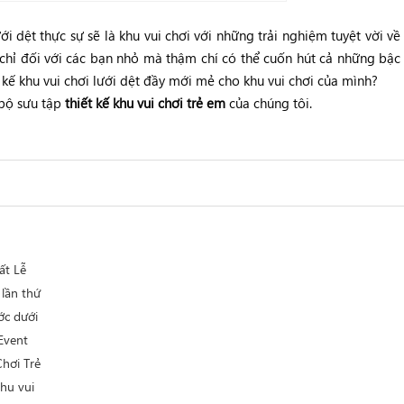
ới dệt thực sự sẽ là khu vui chơi với những trải nghiệm tuyệt vời về
 chỉ đối với các bạn nhỏ mà thậm chí có thể cuốn hút cả những bậc
kế khu vui chơi lưới dệt đầy mới mẻ cho khu vui chơi của mình?
bộ sưu tập
thiết kế khu vui chơi trẻ em
của chúng tôi.
ất Lễ
 lần thứ
ớc dưới
hiết kế
 Event
tại Nội
hơi Trẻ
hu vui