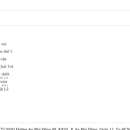
 vui
ần thứ 5
 vận
hơi Trẻ
c dưới
ết kế
Event
i Nội
ất Lễ
75/20/93 Đường An Phú Đông 09, KP 01, P. An Phú Đông, Quận 12, Tp.HC