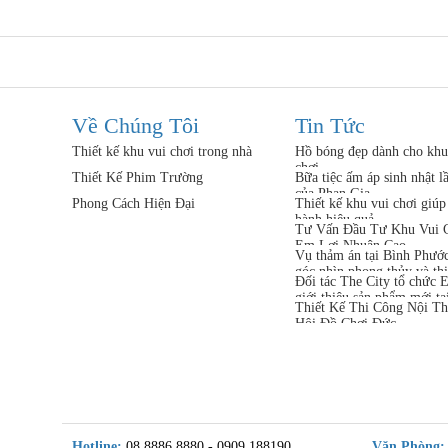
Về Chúng Tôi
Tin Tức
Thiết kế khu vui chơi trong nhà
Hồ bóng đẹp dành cho khu
chơi
Thiết Kế Phim Trường
Bữa tiệc ấm áp sinh nhật l
của Phan Gia
Phong Cách Hiện Đại
Thiết kế khu vui chơi giúp
hành hiệu quả
Tư Vấn Đầu Tư Khu Vui C
Em Lợi Nhuận Cao
Vụ thảm án tại Bình Phướ
góc nhìn phong thủy và thi
Đối tác The City tổ chức 
giới thiệu sản phẩm mới tạ
Thiết Kế Thi Công Nội Th
thất Phan Gia
Hội Đồ Chơi Đức
Hotline:
08 8886 8880 - 0909.188190
Văn Phòng: