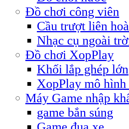
Đồ chơi công viên
Cầu trượt liên ho
Nhạc cụ ngoài trờ
Đồ chơi XopPlay
Khối lắp ghép lớn
XopPlay mô hình 
Máy Game nhập kh
game bắn súng
Game đua xe