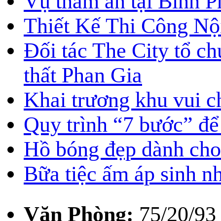
Vụ thảm án tại Bình P
Thiết Kế Thi Công Nộ
Đối tác The City tổ ch
thất Phan Gia
Khai trương khu vui c
Quy trình “7 bước” để 
Hồ bóng đẹp dành cho
Bữa tiệc ấm áp sinh nh
Văn Phòng:
75/20/93