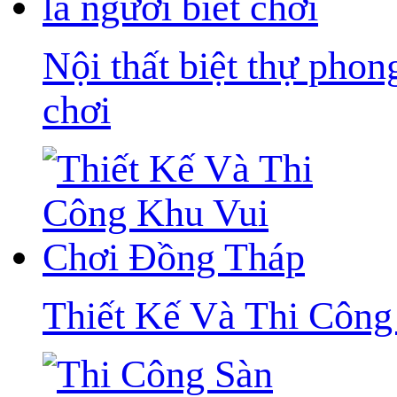
Nội thất biệt thự pho
chơi
Thiết Kế Và Thi Côn