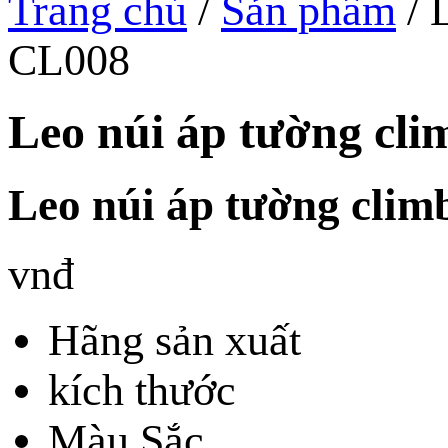
Trang chủ
/
Sản phẩm
/
L
CL008
Leo núi áp tường cli
Leo núi áp tường clim
vnđ
Hãng sản xuất
kích thước
Màu Sắc