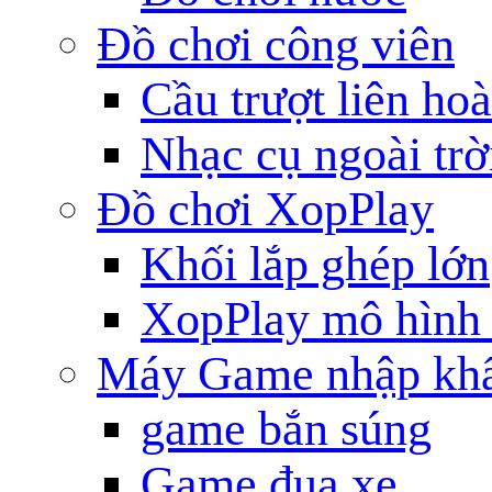
Đồ chơi công viên
Cầu trượt liên ho
Nhạc cụ ngoài trờ
Đồ chơi XopPlay
Khối lắp ghép lớn
XopPlay mô hình 
Máy Game nhập kh
game bắn súng
Game đua xe