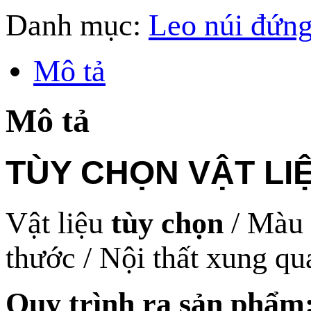
Danh mục:
Leo núi đứn
Mô tả
Mô tả
TÙY CHỌN VẬT LI
Vật liệu
tùy chọn
/ Màu 
thước / Nội thất xung q
Quy trình ra sản phẩm