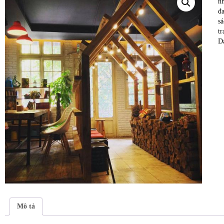
n
đ
s
tr
D
Mô tả