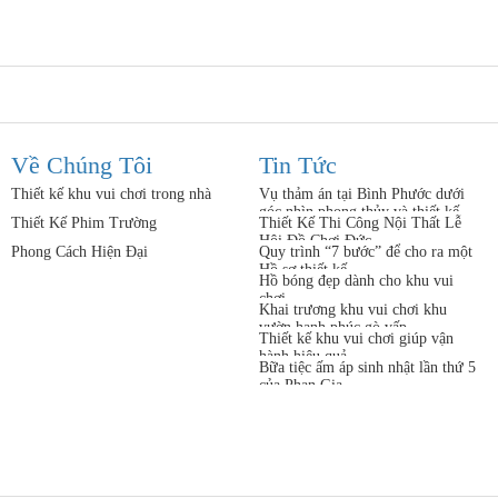
Về Chúng Tôi
Tin Tức
Thiết kế khu vui chơi trong nhà
Vụ thảm án tại Bình Phước dưới
góc nhìn phong thủy và thiết kế
Thiết Kế Phim Trường
Thiết Kế Thi Công Nội Thất Lễ
Hội Đồ Chơi Đức
Phong Cách Hiện Đại
Quy trình “7 bước” để cho ra một
Hồ sơ thiết kế
Hồ bóng đẹp dành cho khu vui
chơi
Khai trương khu vui chơi khu
vườn hạnh phúc gò vấp
Thiết kế khu vui chơi giúp vận
hành hiệu quả
Bữa tiệc ấm áp sinh nhật lần thứ 5
của Phan Gia