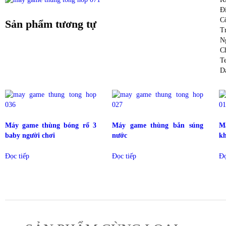
Đ
C
Sản phẩm tương tự
T
N
C
T
D
Máy game thùng bóng rổ 3
Máy game thùng bắn súng
M
baby người chơi
nước
kh
Đọc tiếp
Đọc tiếp
Đọ