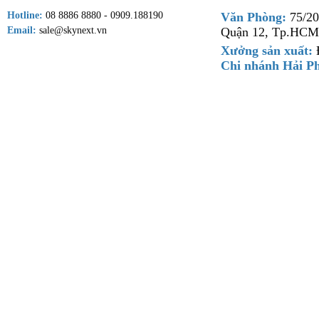
Hotline:
08 8886 8880 - 0909.188190
Văn Phòng:
75/20
Email:
sale@skynext.vn
Quận 12, Tp.HCM
Xưởng sản xuất:
Đ
Chi nhánh Hải P